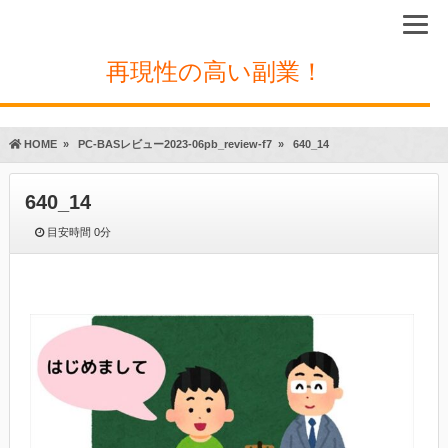
再現性の高い副業！
HOME
»
PC-BASレビュー2023-06pb_review-f7
»
640_14
640_14
目安時間
0分