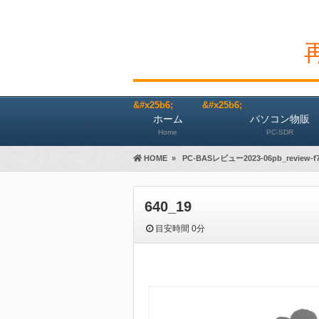
ホーム
パソコン物販
Home
PC-SDR
HOME
»
PC-BASレビュー2023-06pb_review-f
640_19
目安時間
0分