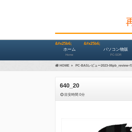
ホーム
パソコン物販
Home
PC-SDR
HOME
»
PC-BASレビュー2023-06pb_review-f
640_20
目安時間
0分