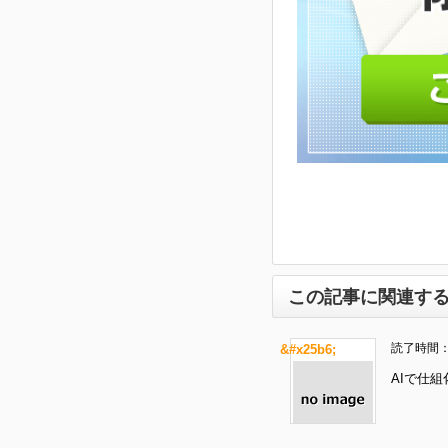
この記事に関連す
読了時間：
AIで仕