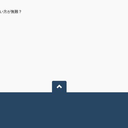
い方が無難？