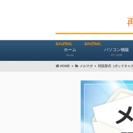
ホーム
パソコン物販
Home
PC-SDR
HOME
»
メルマガ
»
対話形式（ポッドキャ