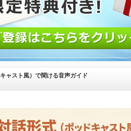
キャスト風）で聞ける音声ガイド