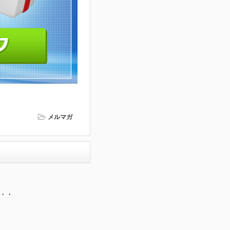
メルマガ
・・