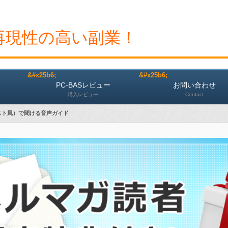
再現性の高い副業！
PC-BASレビュー
お問い合わせ
購入レビュー
Contact
スト風）で聞ける音声ガイド